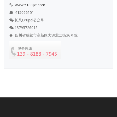
www.5188jxt.com
415066151
长风Drupal公众号
13795726015
四川省成都市高新区大源北二街36号院