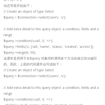
动态等值开始如下：
// Create an object of type Select
$query = $connection->select('users', 'u');
// Add extra detail to this query object: a condition, fields and a
range
$query->condition('u.uid', 0, '<>');
$query->fields('u', ['uid', 'name', 'status', 'created', 'access']);
$query->range(0, 50);
这通常是用用于在$query 对象同时调用多个方法的速记语法编写
的。因此，上面的代码通常会写成如下：
// Create an object of type Select
$query = $connection->select('users', 'u');
// Add extra detail to this query object: a condition, fields and a
range
$query->condition('u.uid', 0, '<>')