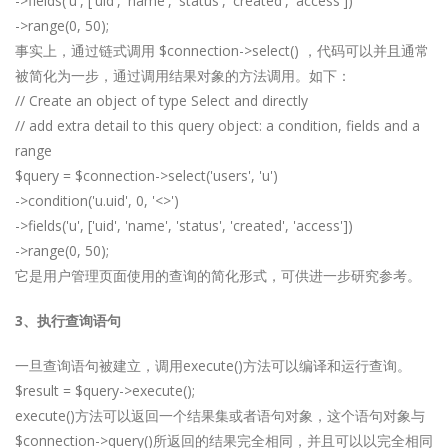
->fields('u', ['uid', 'name', 'status', 'created', 'access'])
->range(0, 50);
事实上，通过链式调用 $connection->select() ，代码可以并且通常
被简化为一步，通过调用结果对象的方法调用。如下：
// Create an object of type Select and directly
// add extra detail to this query object: a condition, fields and a
range
$query = $connection->select('users', 'u')
->condition('u.uid', 0, '<>')
->fields('u', ['uid', 'name', 'status', 'created', 'access'])
->range(0, 50);
它是用户管理页面使用的查询的简化形式，可供进一步研究参考。
3、执行查询语句
一旦查询语句被建立，调用execute()方法可以编译和运行查询。
$result = $query->execute();
execute()方法可以返回一个结果集或者语句对象，这个语句对象与
$connection->query()所返回的结果完全相同，并且可以以完全相同