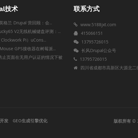
pal技术
联系方式
英格兰 Drupal 营回顾：会...
www.5188jxt.com
cky65 V2无线机械键盘评测：...
415066151
ockwork Pi）uCons...
13795726015
 Mouse GPS接收器在树莓派...
长风Drupal公众号
中防止页面在无用户认证的情况下被
13795726015
四川省成都市高新区大源北二街
l开发
GEO生成引擎优化
版权所有 © 2