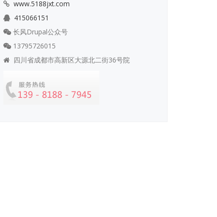
www.5188jxt.com
415066151
长风Drupal公众号
13795726015
四川省成都市高新区大源北二街36号院